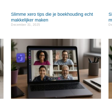
Slimme xero tips die je boekhouding echt
S
makkelijker maken
m
December 31, 2025
De