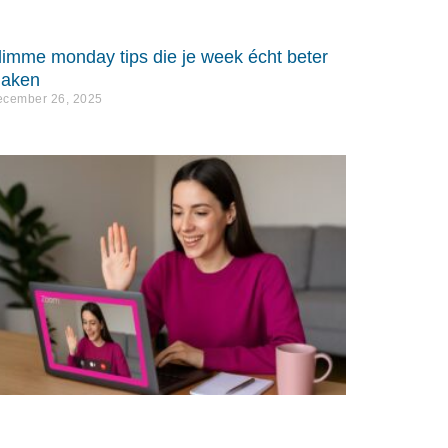
limme monday tips die je week écht beter
aken
cember 26, 2025