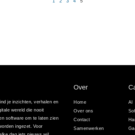
1
2
3
4
5
Over
Ca
nd je inzichten, verhalen en
Home
AI
itale wereld die nooit
Over ons
So
en software om te laten zien
Contact
Ha
worden ingezet. Voor
Samenwerken
Ga
lke dag iets nieuws wil