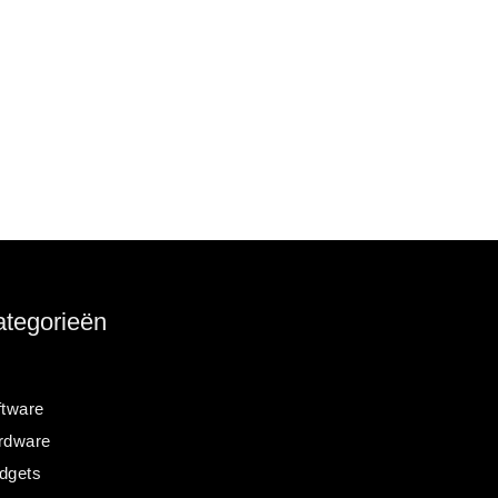
tegorieën
ftware
rdware
dgets