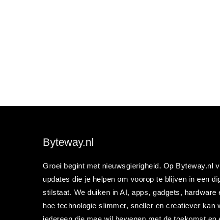
Byteway.nl
Groei begint met nieuwsgierigheid. Op Byteway.nl vi
updates die je helpen om voorop te blijven in een dig
stilstaat. We duiken in AI, apps, gadgets, hardware 
hoe technologie slimmer, sneller en creatiever kan 
iedereen die mee wil bewegen met de toekomst en e