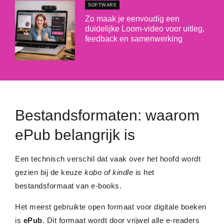
SOFTWARE
Zo maak je eenvoudig een
duidelijke Loom-video voor uitleg,
feedback en samenwerking
Bestandsformaten: waarom
ePub belangrijk is
Een technisch verschil dat vaak over het hoofd wordt
gezien bij de keuze
kobo of kindle
is het
bestandsformaat van e-books.
Het meest gebruikte open formaat voor digitale boeken
is
ePub
. Dit formaat wordt door vrijwel alle e-readers