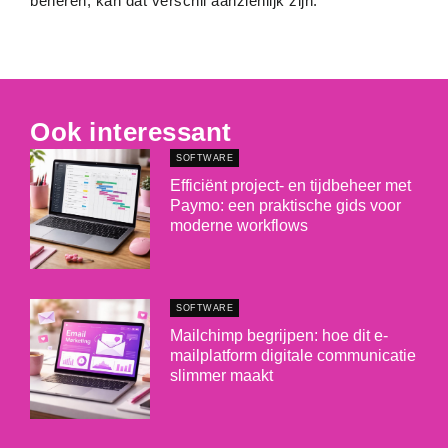
beheren, kan dat verschil aanzienlijk zijn.
Ook interessant
SOFTWARE
Efficiënt project- en tijdbeheer met
Paymo: een praktische gids voor
moderne workflows
SOFTWARE
Mailchimp begrijpen: hoe dit e-
mailplatform digitale communicatie
slimmer maakt