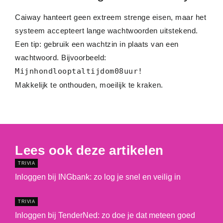
Caiway hanteert geen extreem strenge eisen, maar het
systeem accepteert lange wachtwoorden uitstekend.
Een tip: gebruik een wachtzin in plaats van een
wachtwoord. Bijvoorbeeld:
Mijnhondlooptaltijdom08uur!
Makkelijk te onthouden, moeilijk te kraken.
Lees ook deze artikelen
TRIVIA
Inloggen bij INGbank: zo log je snel en veilig in
TRIVIA
Inloggen bij TenderNed: zo doe je dat meteen goed