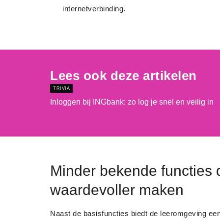
internetverbinding.
Lees ook deze artikelen
TRIVIA
Inloggen bij INGbank: zo log je snel en veilig in
Minder bekende functies d
waardevoller maken
Naast de basisfuncties biedt de leeromgeving een 