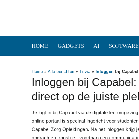
HOME
GADGETS
AI
SOFTWARE
Home
»
Alle berichten
»
Trivia
»
Inloggen
bij Capabel:
Inloggen bij Capabel:
direct op de juiste ple
Je logt in bij Capabel via de digitale leeromgevin
online portaal is speciaal ingericht voor student
Capabel Zorg Opleidingen. Na het inloggen krijg je
opdrachten, roosters, voortgang en communicatie