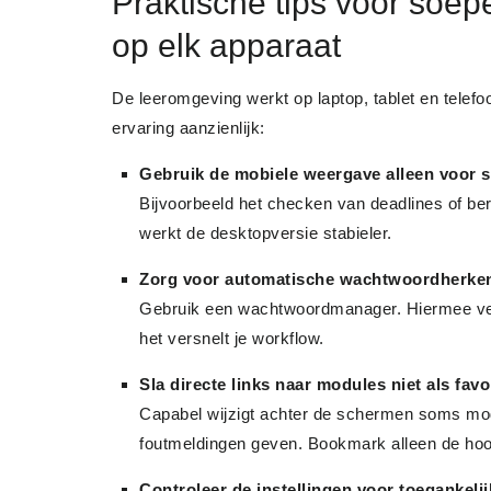
Praktische tips voor soep
op elk apparaat
De leeromgeving werkt op laptop, tablet en telef
ervaring aanzienlijk:
Gebruik de mobiele weergave alleen voor s
Bijvoorbeeld het checken van deadlines of be
werkt de desktopversie stabieler.
Zorg voor automatische wachtwoordherke
Gebruik een wachtwoordmanager. Hiermee verkl
het versnelt je workflow.
Sla directe links naar modules niet als favo
Capabel wijzigt achter de schermen soms mod
foutmeldingen geven. Bookmark alleen de hoo
Controleer de instellingen voor toegankeli