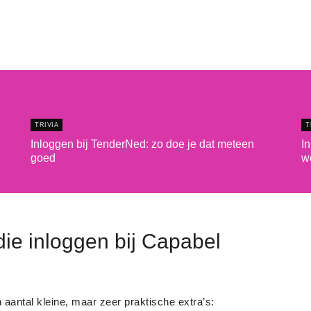
TRIVIA
T
Inloggen bij TenderNed: zo doe je dat meteen
In
goed
w
ie inloggen bij Capabel
aantal kleine, maar zeer praktische extra’s: