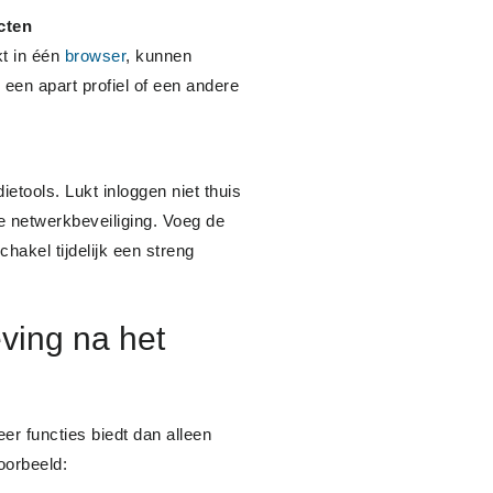
cten
kt in één
browser
, kunnen
een apart profiel of een andere
tools. Lukt inloggen niet thuis
e netwerkbeveiliging. Voeg de
hakel tijdelijk een streng
ving na het
er functies biedt dan alleen
oorbeeld: