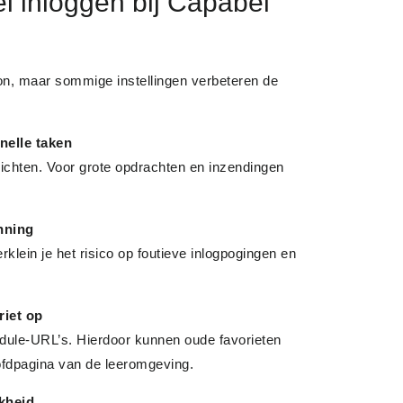
el inloggen bij Capabel
oon, maar sommige instellingen verbeteren de
nelle taken
richten. Voor grote opdrachten en inzendingen
nning
ein je het risico op foutieve inlogpogingen en
riet op
ule-URL’s. Hierdoor kunnen oude favorieten
fdpagina van de leeromgeving.
jkheid